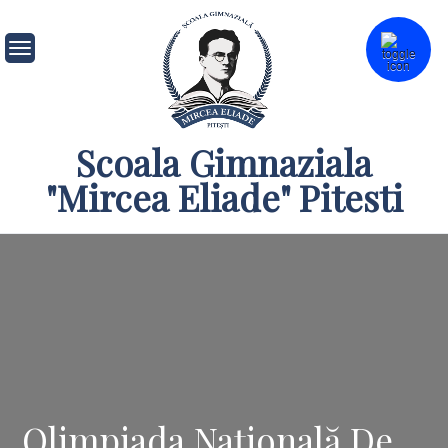
Skip
to
content
Scoala Gimnaziala
"Mircea Eliade" Pitesti
Olimpiada Națională De