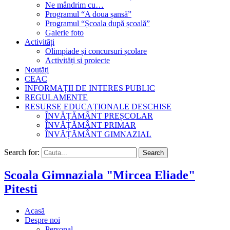
Ne mândrim cu…
Programul “A doua șansă”
Programul “Școala după școală”
Galerie foto
Activități
Olimpiade și concursuri școlare
Activități si proiecte
Noutăți
CEAC
INFORMAȚII DE INTERES PUBLIC
REGULAMENTE
RESURSE EDUCAȚIONALE DESCHISE
ÎNVĂȚĂMÂNT PREȘCOLAR
ÎNVĂȚĂMÂNT PRIMAR
ÎNVĂȚĂMÂNT GIMNAZIAL
Search for:
Search
Scoala Gimnaziala "Mircea Eliade"
Pitesti
Acasă
Despre noi
Personal