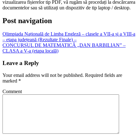
vizualizarea fișierelor tip PDF, vă rugăm să procedați la descărcarea
documentelor sau să utilizați un dispozitiv de tip laptop / desktop.
Post navigation
Olimpiada Națională de Limba Engleză – clasele a VII-a și a VIII-a
– etapa județeană (Rezultate Finale) –
CONCURSUL DE MATEMATICĂ „DAN BARBILIAN” –
CLASA a V-a (etapa locală)
Leave a Reply
Your email address will not be published.
Required fields are
marked
*
Comment