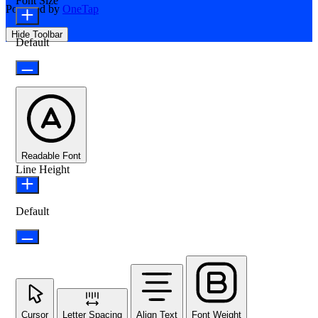
Font Size
Powered by
OneTap
Hide Toolbar
Default
Readable Font
Line Height
Default
Cursor
Letter Spacing
Align Text
Font Weight