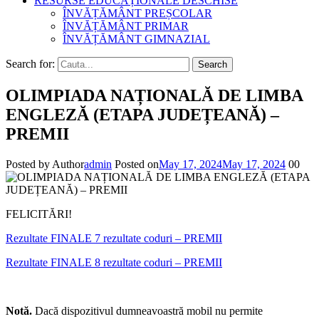
RESURSE EDUCAȚIONALE DESCHISE
ÎNVĂȚĂMÂNT PREȘCOLAR
ÎNVĂȚĂMÂNT PRIMAR
ÎNVĂȚĂMÂNT GIMNAZIAL
Search for:
Search
OLIMPIADA NAȚIONALĂ DE LIMBA
ENGLEZĂ (ETAPA JUDEȚEANĂ) –
PREMII
Posted by
Author
admin
Posted on
May 17, 2024
May 17, 2024
0
0
FELICITĂRI!
Rezultate FINALE 7 rezultate coduri – PREMII
Rezultate FINALE 8 rezultate coduri – PREMII
Notă.
Dacă dispozitivul dumneavoastră mobil nu permite