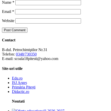
Name
*
Email
*
Website
Contact
B-dul. Petrochimiştilor Nr.31
Telefon:
0348/730350
E-mail: scoala18pitesti@yahoo.com
Site-uri utile
Edu.ro
ISJ Argeș
Primăria Pitești
Didactic.ro
Noutati