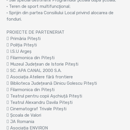
• Sali special destinate Programului Școala după școală;
• Teren de sport multifuncţional;
• Sprijin din partea Consiliului Local privind alocarea de
fonduri.
PROIECTE DE PARTENERIAT
 Primăria Pitești
 Poliția Pitești
 I.S.U Argeș
 Filarmonica din Pitești
 Muzeul Județean de Istorie Pitești
 SC. APA CANAL 2000 S.A.
 Asociația Ateliere fără frontiere
 Biblioteca Județeană Dinicu Golescu Pitești
 Filarmonica din Pitești
 Teatrul pentru copii Așchiuță Pitești
 Teatrul Alexandru Davila Pitești
 Cinematograf Trivale Pitești
 Școala de Valori
 JA Romania
 Asociația ENVIRON