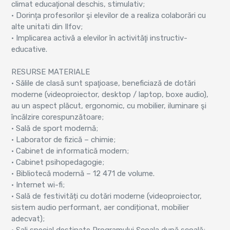
climat educaţional deschis, stimulativ;
• Dorinţa profesorilor şi elevilor de a realiza colaborări cu
alte unitati din Ilfov;
• Implicarea activă a elevilor în activităţi instructiv-
educative.
RESURSE MATERIALE
• Sălile de clasă sunt spaţioase, beneficiază de dotări
moderne (videoproiector, desktop / laptop, boxe audio),
au un aspect plăcut, ergonomic, cu mobilier, iluminare şi
încălzire corespunzătoare;
• Sală de sport modernă;
• Laborator de fizică – chimie;
• Cabinet de informatică modern;
• Cabinet psihopedagogie;
• Bibliotecă modernă – 12 471 de volume.
• Internet wi-fi;
• Sală de festivități cu dotări moderne (videoproiector,
sistem audio performant, aer condiționat, mobilier
adecvat);