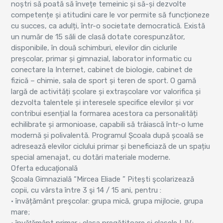
noștri să poată să învețe temeinic și să-și dezvolte
competențe și atitudini care le vor permite să funcționeze
cu succes, ca adulți, într-o societate democratică. Există
un număr de 15 săli de clasă dotate corespunzător,
disponibile, în două schimburi, elevilor din ciclurile
preșcolar, primar și gimnazial, laborator informatic cu
conectare la Internet, cabinet de biologie, cabinet de
fizică – chimie, sala de sport și teren de sport. O gamă
largă de activități școlare și extrașcolare vor valorifica și
dezvolta talentele și interesele specifice elevilor și vor
contribui esențial la formarea acestora ca personalități
echilibrate și armonioase, capabili să trăiască într-o lume
modernă și polivalentă. Programul Școala după școală se
adresează elevilor ciclului primar și beneficiază de un spațiu
special amenajat, cu dotări materiale moderne.
Oferta educaţională
Şcoala Gimnazială “Mircea Eliade ” Pitești şcolarizează
copii, cu vârsta între 3 şi 14 / 15 ani, pentru :
• învățământ preşcolar: grupa mică, grupa mijlocie, grupa
mare;
• învăţământ primar : clasa pregătitoare şi clasele I-IV;