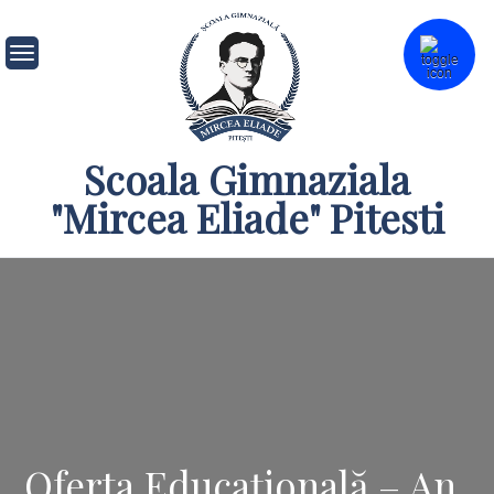
Skip
to
content
Scoala Gimnaziala
"Mircea Eliade" Pitesti
Oferta Educațională – An