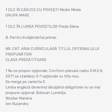
1 DLC ÎN CĂSUȚA CU POVEȘTI Medre Mirela
GRUPA MARE
1 DLC ÎN LUMEA POVEȘTILOR Preda Elena
B. Pentru învăţământul primar:
NR. CRT. ARIA CURRICULARĂ TITLUL OPȚIONALULUI
PROPUNĂTORI
CLASA PREGĂTITOARE
1 Nu se propun opţionale. Conform planului cadru O.M.E.N.
3371 se stabilesc 0-1 opţionale cu titlu nou.
Se merge pe varianta 0.
Limba engleză devenind disciplină obligatorie nu se mai
propune opţional. Bolocan Luminița
Nicolae Mariana
Ion Ruxandra