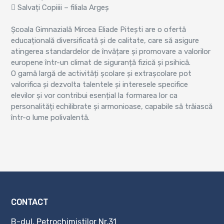
 Salvați Copiiii – filiala Argeș
Școala Gimnazială Mircea Eliade Pitești are o ofertă
educațională diversificată și de calitate, care să asigure
atingerea standardelor de învățare și promovare a valorilor
europene într-un climat de siguranță fizică și psihică.
O gamă largă de activități școlare și extrașcolare pot
valorifica și dezvolta talentele și interesele specifice
elevilor și vor contribui esențial la formarea lor ca
personalități echilibrate și armonioase, capabile să trăiască
într-o lume polivalentă.
CONTACT
B-dul. Petrochimiştilor Nr.31