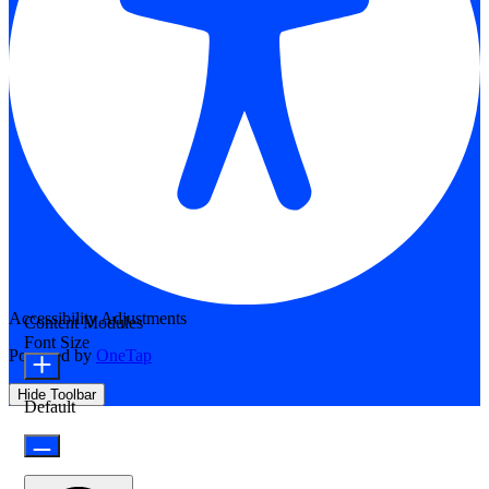
Accessibility Adjustments
Content Modules
Font Size
Powered by
OneTap
Hide Toolbar
Default