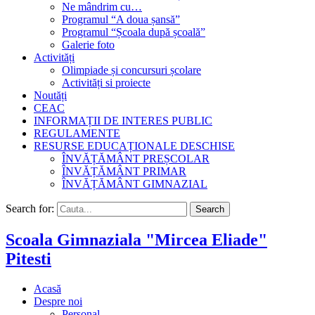
Ne mândrim cu…
Programul “A doua șansă”
Programul “Școala după școală”
Galerie foto
Activități
Olimpiade și concursuri școlare
Activități si proiecte
Noutăți
CEAC
INFORMAȚII DE INTERES PUBLIC
REGULAMENTE
RESURSE EDUCAȚIONALE DESCHISE
ÎNVĂȚĂMÂNT PREȘCOLAR
ÎNVĂȚĂMÂNT PRIMAR
ÎNVĂȚĂMÂNT GIMNAZIAL
Search for:
Search
Scoala Gimnaziala "Mircea Eliade"
Pitesti
Acasă
Despre noi
Personal