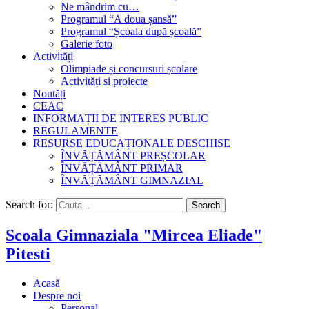
Ne mândrim cu…
Programul “A doua șansă”
Programul “Școala după școală”
Galerie foto
Activități
Olimpiade și concursuri școlare
Activități si proiecte
Noutăți
CEAC
INFORMAȚII DE INTERES PUBLIC
REGULAMENTE
RESURSE EDUCAȚIONALE DESCHISE
ÎNVĂȚĂMÂNT PREȘCOLAR
ÎNVĂȚĂMÂNT PRIMAR
ÎNVĂȚĂMÂNT GIMNAZIAL
Search for:
Search
Scoala Gimnaziala "Mircea Eliade"
Pitesti
Acasă
Despre noi
Personal