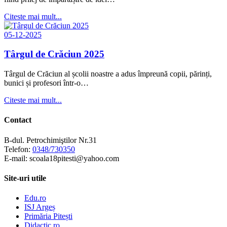
Citeste mai mult...
05-12-2025
Târgul de Crăciun 2025
Târgul de Crăciun al școlii noastre a adus împreună copii, părinți,
bunici și profesori într-o…
Citeste mai mult...
Contact
B-dul. Petrochimiştilor Nr.31
Telefon:
0348/730350
E-mail: scoala18pitesti@yahoo.com
Site-uri utile
Edu.ro
ISJ Argeș
Primăria Pitești
Didactic.ro