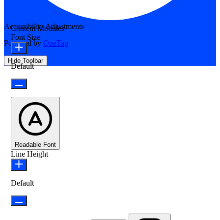
Accessibility Adjustments
Content Modules
Font Size
Powered by
OneTap
Hide Toolbar
Default
Readable Font
Line Height
Default